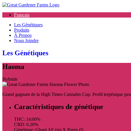
Français
Les Génétiques
Produits
À Propos
Nous Joindre
Les Génétiques
Haoma
Hybride
Grand gagnant de la High Times Cannabis Cup. Profil terpénique p
Caractéristiques de génétique
THC: 14:00%
CBD: 0.20%
Génétique: Ghani AF (m) X Purps (f)